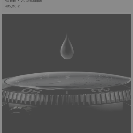
40 mm • Automatique
495,00 €