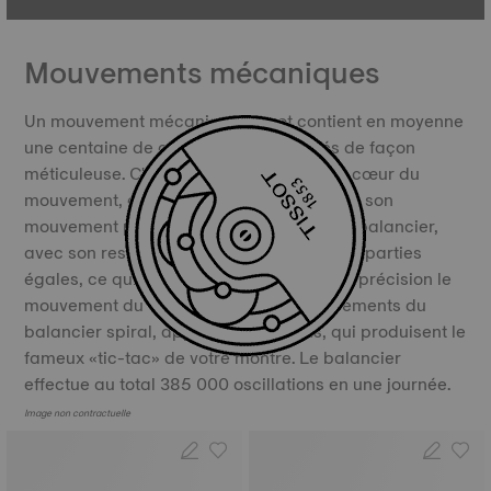
Mouvements mécaniques
Un mouvement mécanique Tissot contient en moyenne
une centaine de composants fabriqués de façon
méticuleuse. C'est le balancier, placé au cœur du
mouvement, qui garantit sa précision. Par son
mouvement permanent de va-et-vient, le balancier,
avec son ressort spiral, divise le temps en parties
égales, ce qui lui permet de réguler avec précision le
mouvement du temps. Ce sont les mouvements du
balancier spiral, appelés oscillations, qui produisent le
fameux «tic-tac» de votre montre. Le balancier
effectue au total 385 000 oscillations en une journée.
Image non contractuelle