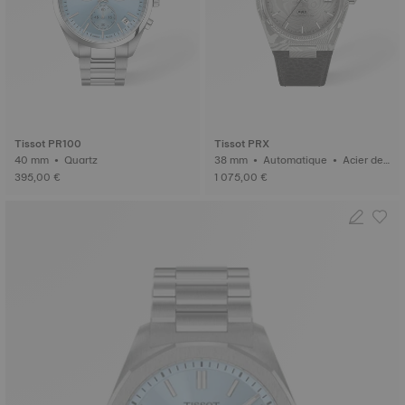
Tissot PR100
Tissot PRX
40 mm • Quartz
38 mm • Automatique • Acier de
Damas
395,00 €
1 075,00 €