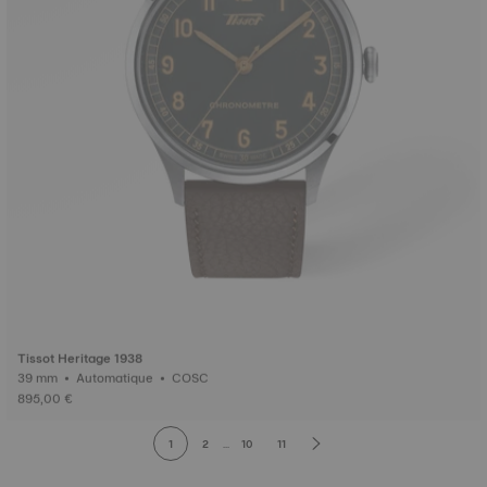
Tissot Heritage 1938
39 mm • Automatique • COSC
895,00 €
1
2
...
10
11