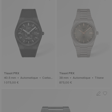
Tissot PRX
Tissot PRX
40.5 mm • Automatique • Carbon
38 mm • Automatique • Titane
e
1 075,00 €
875,00 €