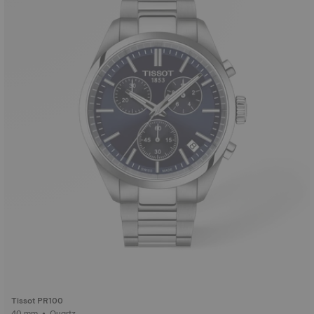
Tissot PR100
40 mm • Quartz