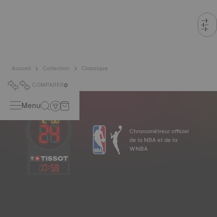
Accueil
Collection
Classique
COMPARER
0
Menu
Chronométreur officiel
de la NBA et de la
WNBA
17
:
53