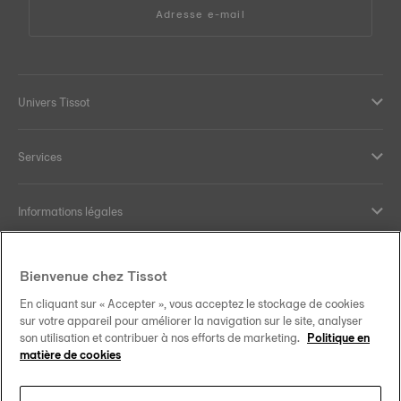
Adresse e-mail
Univers Tissot
Services
Informations légales
Aide et contact
Bienvenue chez Tissot
En cliquant sur « Accepter », vous acceptez le stockage de cookies
Nos engagements
sur votre appareil pour améliorer la navigation sur le site, analyser
son utilisation et contribuer à nos efforts de marketing.
Politique en
matière de cookies