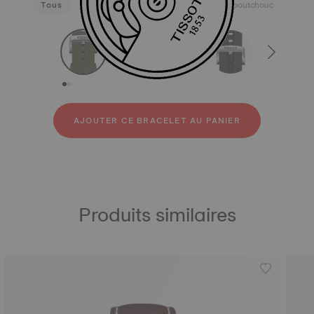
Tous
Silicone
Acier inoxydable 316L
Caoutchouc
strapConfigurator
Silicone
Acier inoxydable 316L
Caoutchouc
AJOUTER CE BRACELET AU PANIER
Produits similaires