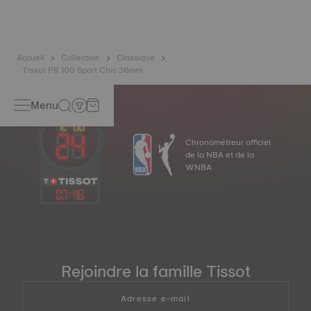
éléments*.
*Image non contractuelle
Accueil
Collection
Classique
Tissot PR 100 Sport Chic 36mm
Menu
Chronométreur officiel
de la NBA et de la
WNBA
07
:
46
Rejoindre la famille Tissot
Adresse e-mail