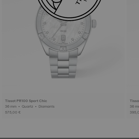
Tissot PR100 Sport Chic
Tisso
36 mm • Quartz • Diamants
575,00 €
395,