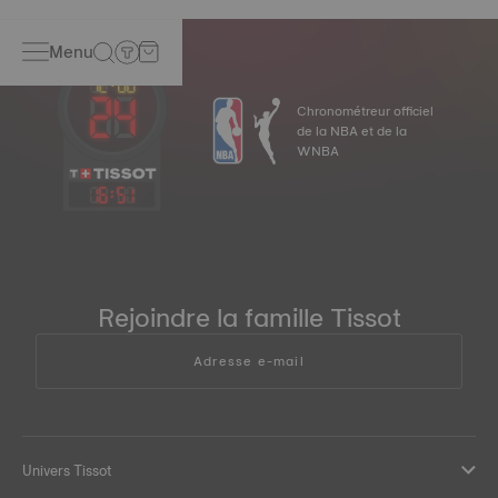
Menu
Chronométreur officiel
de la NBA et de la
WNBA
16
:
51
Rejoindre la famille Tissot
Adresse e-mail
Univers Tissot