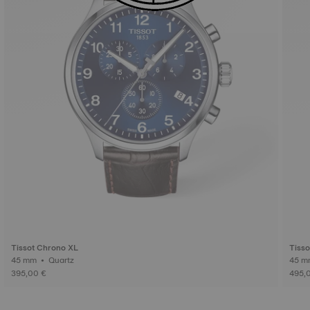
Tissot Chrono XL
Tiss
45 mm • Quartz
395,00 €
495,