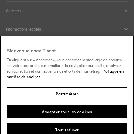
Services
Informations légales
Aide et contact
Bienvenue chez Tissot
En cliquant sur « Accepter », vous acceptez le stockage de cookies
Nos engagements
sur votre appareil pour améliorer la navigation sur le site, analyser
son utilisation et contribuer à nos efforts de marketing.
Politique en
matière de cookies
Paramétrer
Suivez-nous sur les réseaux sociaux
France
Changer de pays
Tissot Copyrights 2026
Accepter tous les cookies
Tout refuser