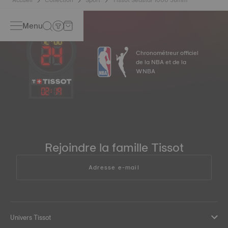
Menu
Chronométreur officiel
de la NBA et de la
WNBA
02
:
19
Rejoindre la famille Tissot
Adresse e-mail
Univers Tissot