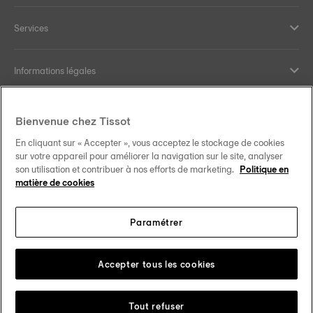
Services
Informations légales
Aide et contact
Bienvenue chez Tissot
En cliquant sur « Accepter », vous acceptez le stockage de cookies
Nos engagements
sur votre appareil pour améliorer la navigation sur le site, analyser
son utilisation et contribuer à nos efforts de marketing.
Politique en
matière de cookies
Paramétrer
Suivez-nous sur les réseaux sociaux
France
Changer de pays
Tissot Copyrights 2026
Accepter tous les cookies
Tout refuser