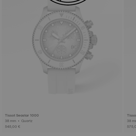
Tissot Seastar 1000
Tisso
38 mm • Quartz
545,00 €
575,