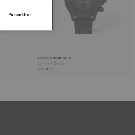
Paramétrer
Tissot Seastar 1000
38 mm • Quartz
575,00 €