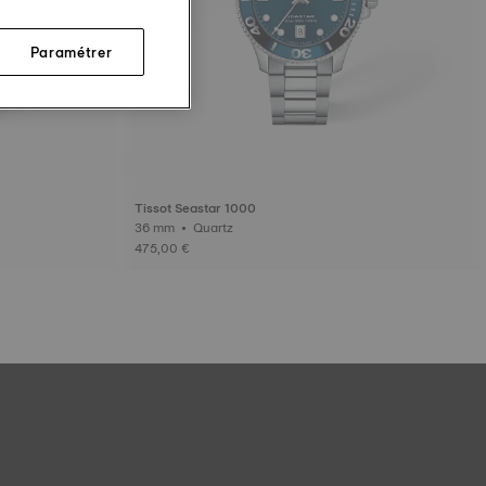
Paramétrer
Tissot Seastar 1000
36 mm • Quartz
475,00 €