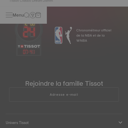
Tissot Classic Dream 28mm
Menu
Chronométreur officiel
de la NBA et de la
WNBA
07
:
41
Rejoindre la famille Tissot
Adresse e-mail
Univers Tissot