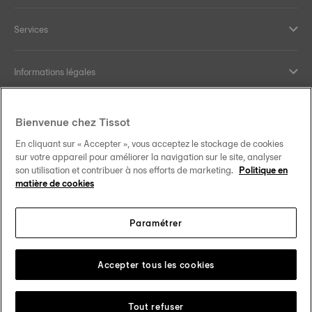
Services
Informations légales
Aide et contact
Bienvenue chez Tissot
En cliquant sur « Accepter », vous acceptez le stockage de cookies
Nos engagements
sur votre appareil pour améliorer la navigation sur le site, analyser
son utilisation et contribuer à nos efforts de marketing.
Politique en
matière de cookies
Paramétrer
Suivez-nous sur les réseaux sociaux
France
Changer de pays
Tissot Copyrights 2026
Accepter tous les cookies
Tout refuser