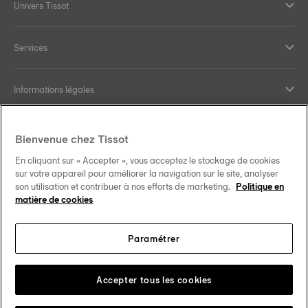
Univers Tissot
Services
Informations légales
Aide et contact
Bienvenue chez Tissot
En cliquant sur « Accepter », vous acceptez le stockage de cookies
Nos engagements
sur votre appareil pour améliorer la navigation sur le site, analyser
son utilisation et contribuer à nos efforts de marketing.
Politique en
matière de cookies
Paramétrer
Suivez-nous sur les réseaux sociaux
France
Changer de pays
Tissot Copyrights 2026
Accepter tous les cookies