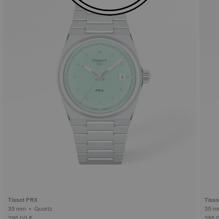
Tissot PRX
Tiss
35 mm • Quartz
395,00 €
395,