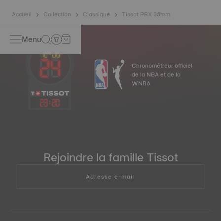
Accueil
Collection
Classique
Tissot PRX 35mm
Menu
Chronométreur officiel
de la NBA et de la
WNBA
23
:
20
Rejoindre la famille Tissot
Adresse e-mail