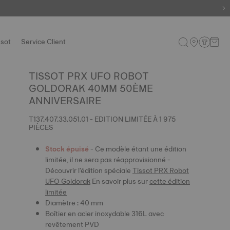
ssot
Service Client
TISSOT PRX UFO ROBOT
GOLDORAK 40MM 50ÈME
ANNIVERSAIRE
T137.407.33.051.01 - EDITION LIMITÉE À 1 975
PIÈCES
Stock épuisé
- Ce modèle étant une édition
limitée, il ne sera pas réapprovisionné -
Découvrir l'édition spéciale
Tissot PRX Robot
UFO Goldorak
En savoir plus sur
cette édition
limitée
Diamètre : 40 mm
Boîtier en acier inoxydable 316L avec
revêtement PVD