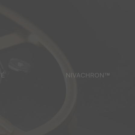
TÉ
NIVACHRON™