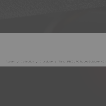
Accueil
Collection
Classique
Tissot PRX UFO Robot Goldorak 40