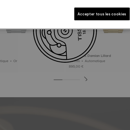
Accepter tous les cookies
Tissot PRX Damian Lillard
40 mm • Automatique • Or
40 mm • Automatique
895,00 €