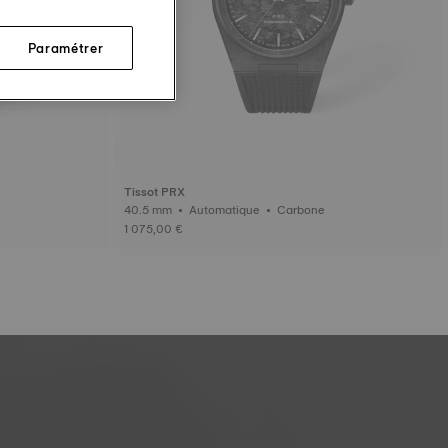
Paramétrer
Tissot PRX
40.5 mm • Automatique • Carbone
1 075,00 €