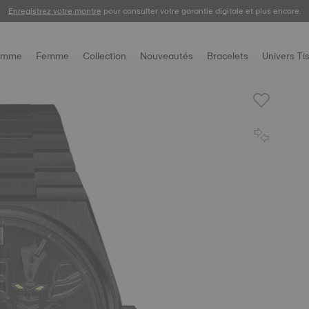
Enregistrez votre montre
Livraison gratuite et retour offert sous 30 jours.
pour consulter votre garantie digitale et plus encore.
omme
Femme
Collection
Nouveautés
Bracelets
Univers Ti