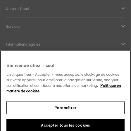
Univers Tissot
Services
Informations légales
Aide et contact
Bienvenue chez Tissot
En cliquant sur « Accepter », vous acceptez le stockage de cookies
Nos engagements
sur votre appareil pour améliorer la navigation sur le site, analyser
son utilisation et contribuer à nos efforts de marketing.
Politique en
matière de cookies
Paramétrer
Suivez-nous sur les réseaux sociaux
France
Changer de pays
Tissot Copyrights 2026
Accepter tous les cookies