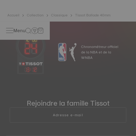
Accueil
Collection
Classique
Tissot Ballade 40mm
Menu
Chronométreur officiel
de la NBA et de la
WNBA
13
:
12
Rejoindre la famille Tissot
Adresse e-mail