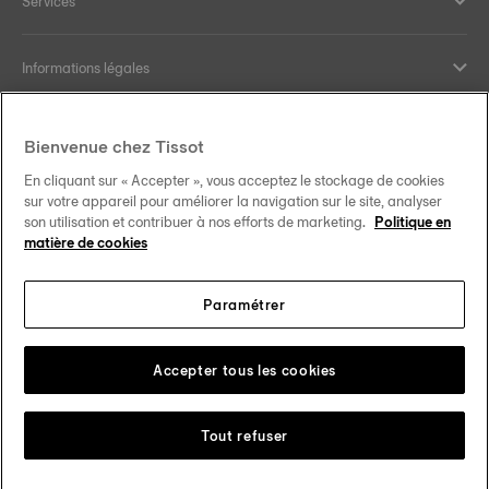
Services
Informations légales
Aide et contact
Bienvenue chez Tissot
En cliquant sur « Accepter », vous acceptez le stockage de cookies
Nos engagements
sur votre appareil pour améliorer la navigation sur le site, analyser
son utilisation et contribuer à nos efforts de marketing.
Politique en
matière de cookies
Paramétrer
Suivez-nous sur les réseaux sociaux
France
Changer de pays
Tissot Copyrights 2026
Accepter tous les cookies
Tout refuser