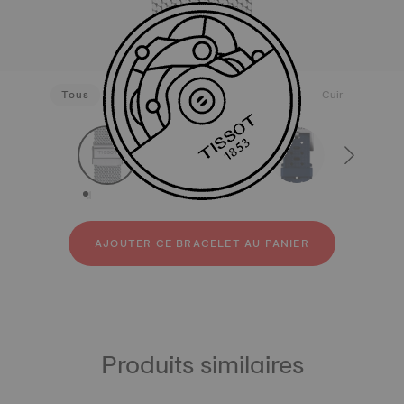
Tous
Acier inoxydable 316L
Caoutchouc
Cuir
strapConfigurator
Acier inoxydable 316L
Caoutchouc
Cuir
AJOUTER CE BRACELET AU PANIER
Produits similaires