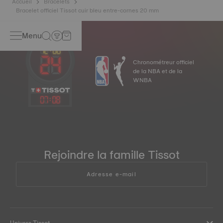
Accueil
Bracelets
Bracelet officiel Tissot cuir bleu entre-cornes 20 mm
Menu
Chronométreur officiel
de la NBA et de la
WNBA
07
:
08
Rejoindre la famille Tissot
Adresse e-mail
Univers Tissot