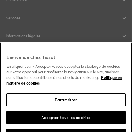
Services
Informations légales
Aide et contact
Bienvenue chez Tissot
En cliquant sur « Accepter », vous acceptez le stockage de cookies
Nos engagements
sur votre appareil pour améliorer la navigation sur le site, analyser
son utilisation et contribuer à nos efforts de marketing.
Politique en
matière de cookies
Paramétrer
Suivez-nous sur les réseaux sociaux
France
Changer de pays
Tissot Copyrights 2026
Accepter tous les cookies