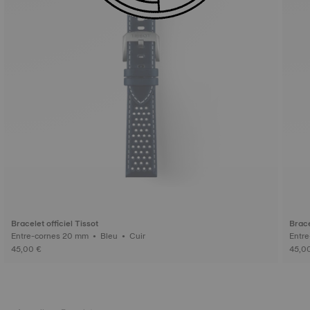
Bracelet officiel Tissot
Brace
Entre-cornes 20 mm • Bleu • Cuir
45,00 €
45,0