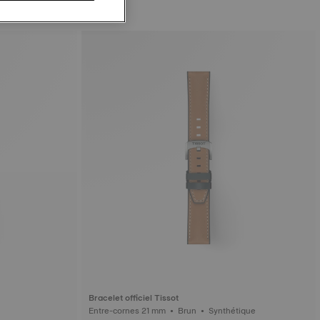
Bracelet officiel Tissot
Entre-cornes 21 mm • Brun • Synthétique