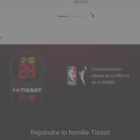
45,00 €
MM
Chronométreur
officiel de la NBA et
de la WNBA
21
:
46
Rejoindre la famille Tissot