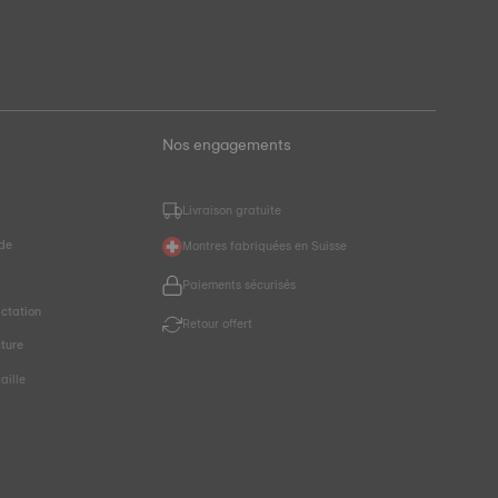
Nos engagements
Livraison gratuite
de
Montres fabriquées en Suisse
r
Paiements sécurisés
ctation
Retour offert
cture
aille