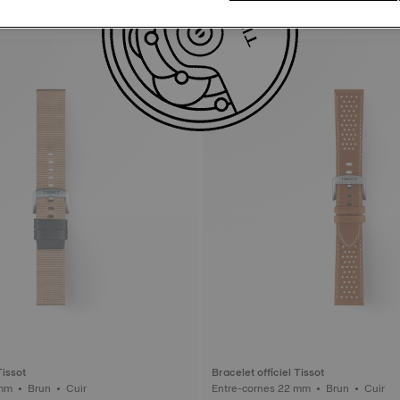
Tissot
Bracelet officiel Tissot
Entre-cornes 22 mm • Brun • Cuir
Entre-cornes 22 mm • Brun • Cuir