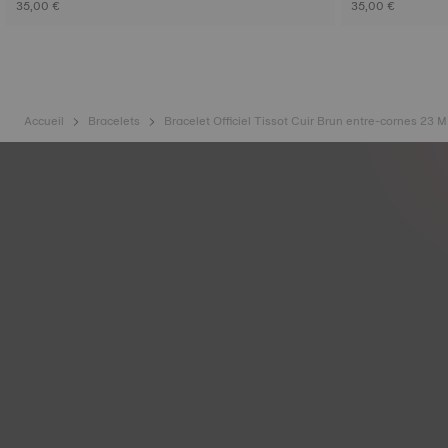
35,00 €
35,00 €
Accueil
Bracelets
Bracelet Officiel Tissot Cuir Brun entre-cornes 23 