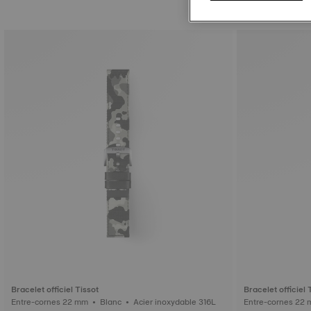
Bracelet officiel Tissot
Bracelet officiel 
Entre-cornes 22 mm • Blanc • Acier inoxydable 316L