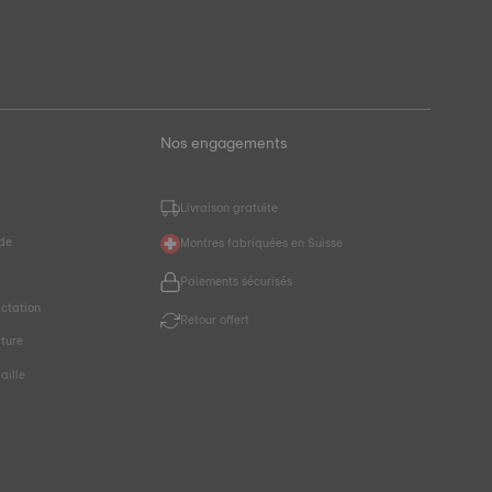
Nos engagements
Livraison gratuite
de
Montres fabriquées en Suisse
r
Paiements sécurisés
ctation
Retour offert
cture
aille