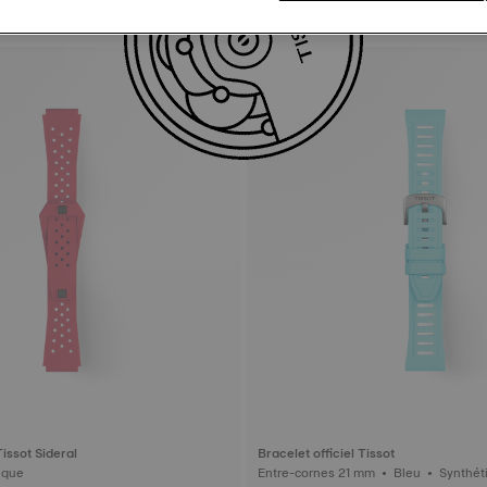
Tissot Sideral
Bracelet officiel Tissot
hétique
Entre-cornes 21 mm • Ble