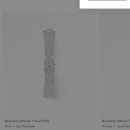
Bracelet officiel Tissot PRX
Bracelet officiel 
Gris • Synthétique
Rouge • Synt