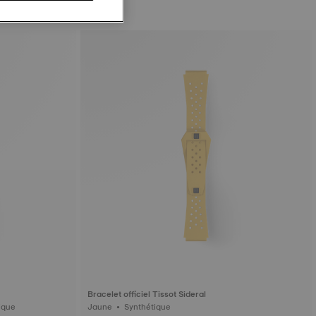
Bracelet officiel Tissot Sideral
u • Synthétique
Jaune • Synthétique