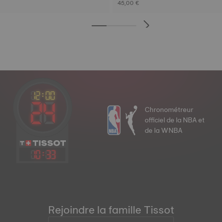
45,00 €
Chronométreur
officiel de la NBA et
de la WNBA
10
:
33
Rejoindre la famille Tissot