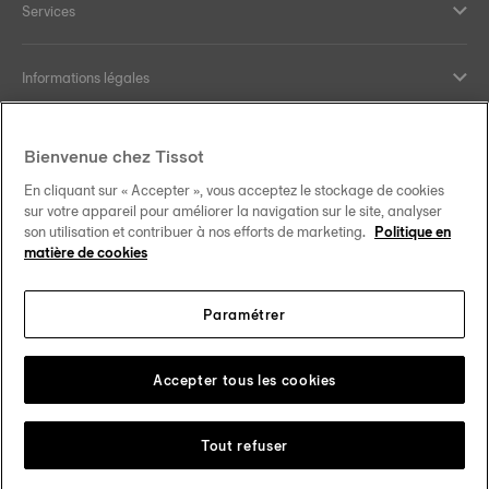
Services
Informations légales
Aide et contact
Bienvenue chez Tissot
En cliquant sur « Accepter », vous acceptez le stockage de cookies
Nos engagements
sur votre appareil pour améliorer la navigation sur le site, analyser
son utilisation et contribuer à nos efforts de marketing.
Politique en
matière de cookies
Paramétrer
Suivez-nous sur les réseaux sociaux
France
Changer de pays
Tissot Copyrights 2026
Accepter tous les cookies
Tout refuser