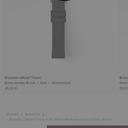
Bracelet officiel Tissot
Brace
Entre-cornes 18 mm • Noir • Synthétique
45,00 €
35,0
Accueil
Bracelets
Bracelet Officiel Tissot Acier Maille Milanaise Entre-cornes 18 mm