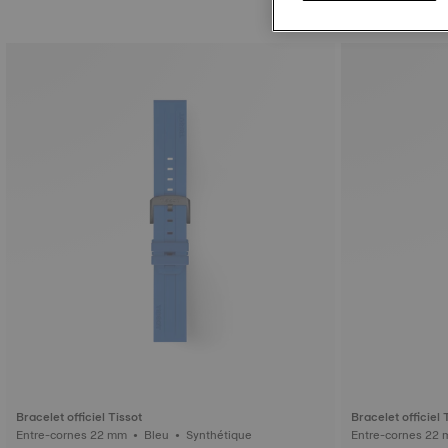
Bracelet officiel Tissot
Bracelet officiel 
Entre-cornes 22 mm • Bleu • Synthétique