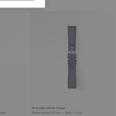
Bracelet officiel Tissot
u • Synthétique
Entre-cornes 22 mm • Bleu • Cuir