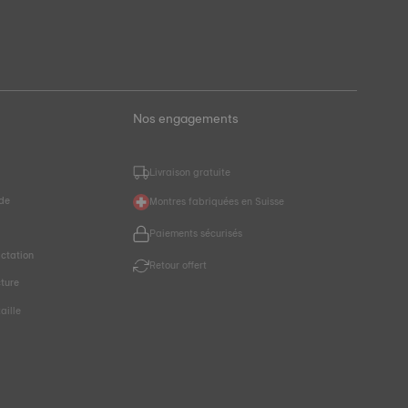
Nos engagements
Livraison gratuite
de
Montres fabriquées en Suisse
r
Paiements sécurisés
ctation
Retour offert
cture
aille