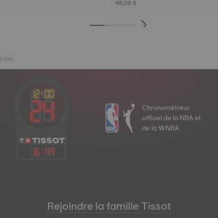
45,00 €
 22 mm
Chronométreur
officiel de la NBA et
de la WNBA
16
:
49
Rejoindre la famille Tissot