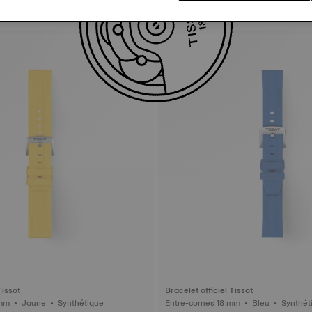
Tissot
Bracelet officiel Tissot
Entre-cornes 22 mm • Jaune • Synthétique
Entre-cornes 18 mm • Ble