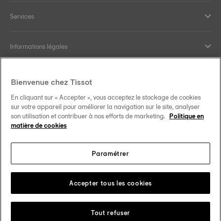
Services
Informations légales
Aide et contact
Bienvenue chez Tissot
En cliquant sur « Accepter », vous acceptez le stockage de cookies
Nos engagements
sur votre appareil pour améliorer la navigation sur le site, analyser
son utilisation et contribuer à nos efforts de marketing.
Politique en
matière de cookies
Paramétrer
Suivez-nous sur les réseaux sociaux
France
Changer de pays
Tissot Copyrights 2026
Accepter tous les cookies
Tout refuser