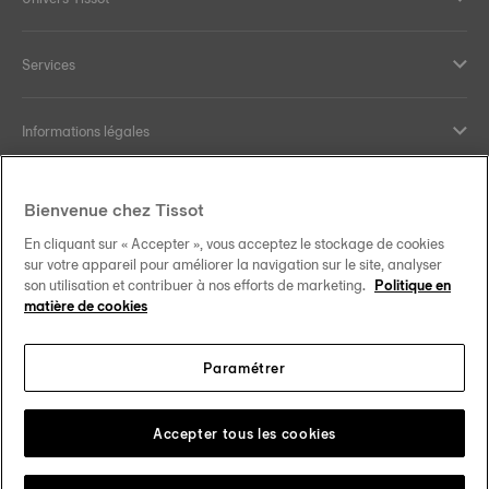
Services
Informations légales
Aide et contact
Bienvenue chez Tissot
En cliquant sur « Accepter », vous acceptez le stockage de cookies
Nos engagements
sur votre appareil pour améliorer la navigation sur le site, analyser
son utilisation et contribuer à nos efforts de marketing.
Politique en
matière de cookies
Paramétrer
Suivez-nous sur les réseaux sociaux
France
Changer de pays
Tissot Copyrights 2026
Accepter tous les cookies