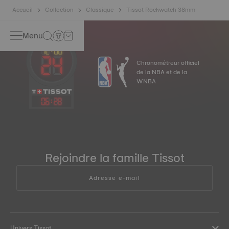
Accueil
Collection
Classique
Tissot Rockwatch 38mm
Menu
Chronométreur officiel
de la NBA et de la
WNBA
06
:
28
Rejoindre la famille Tissot
Adresse e-mail
Univers Tissot