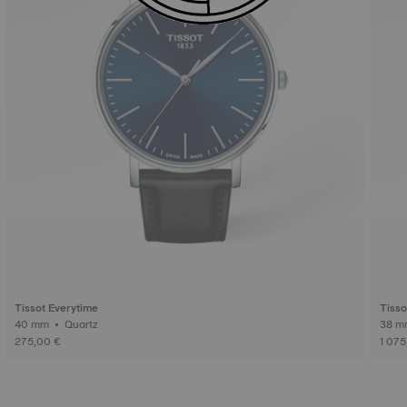
Tissot Everytime
Tiss
40 mm • Quartz
275,00 €
1 075