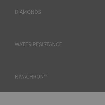
DIAMONDS
TISSOTは時計に使用されるダイヤモンドの原産地と品質
（カラー、クラリティ、カラットを含む）を保証すること
を約束します。TISSOTのすべてのダイヤモンドは、ダイヤ
モンド原石の国際的な認証システムであるキンバリープロ
セスの認証要件を満たしています。
*Non-contractual image
WATER RESISTANCE
TISSOTのすべての時計ケースは、防水チェックを含むいく
つかのテストを受けています。 TISSOTは時計が置かれる可
能性のある実際の状況を再現することで、衝撃や圧力、ま
たは液体やガス、埃などの侵入に対する耐性をテストして
います。
NIVACHRON™
電子機器（携帯電話、コンピューター、ラジオ、磁気クロ
ージャーなど）から発生する磁場は私たちの日常生活にか
つてないほど多く存在しているため、TISSOTの精度を保つ
ためにチタンをベースとした最先端の合金を新たに開発し
ました。ニヴァクロン™ヒゲゼンマイは、標準的なゼンマイ
に比べてはるかに耐性があり磁場の影響を受けないとされ