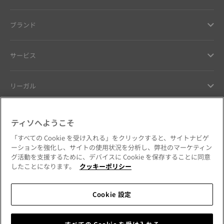
ブランド
サービス
リーガル
ヘルプ ＆ コンタクト
ティソへようこそ
「すべての Cookie を受け入れる」をクリックすると、サイトナビゲ
お客様へのお約束
ーションを強化し、サイトの使用状況を分析し、弊社のマーケティン
グ活動を支援するために、デバイスに Cookie を保存することに同意
したことになります。
クッキーポリシー
Cookie 設定
公式SNSをフォローする
日本
国・地域を変更
Tissot Copyrights 2026