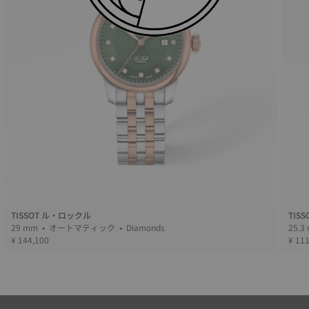
TISSOT ル・ロックル
TIS
29 mm • オートマティック • Diamonds
¥ 144,100
¥ 11