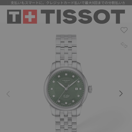
料】 支払いもスマートに。クレジットカード払いで最大9回までの分割払いが可能