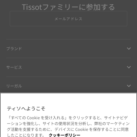
Tissotファミリーに参加する
メールアドレス
ブランド
サービス
リーガル
ヘルプ ＆ コンタクト
ティソへようこそ
「すべての Cookie を受け入れる」をクリックすると、サイトナビゲ
お客様へのお約束
ーションを強化し、サイトの使用状況を分析し、弊社のマーケティン
グ活動を支援するために、デバイスに Cookie を保存することに同意
したことになります。
クッキーポリシー