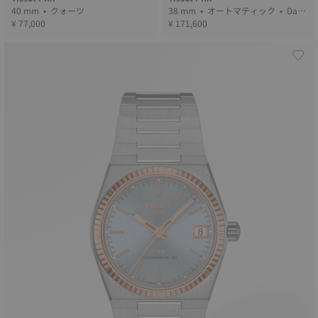
40 mm • クォーツ
38 mm • オートマティック • Dam
¥ 77,000
ascus steel
¥ 171,600