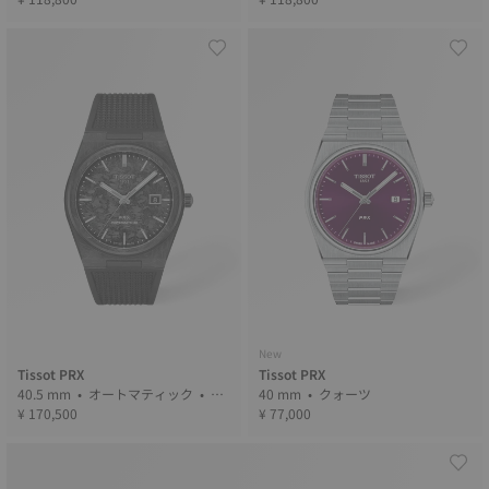
New
Tissot PRX
Tissot PRX
40.5 mm • オートマティック • Fo
40 mm • クォーツ
rged Carbon
¥ 170,500
¥ 77,000