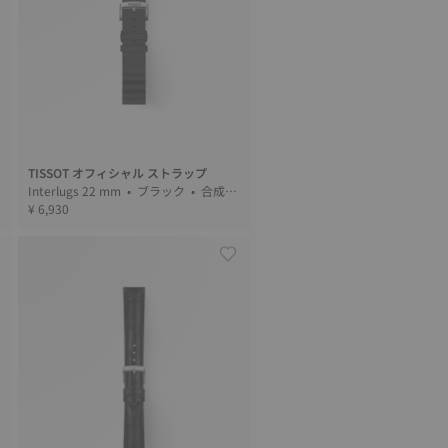
TISSOT オフィシャル ストラップ
Interlugs 22 mm • ブラック • 合成繊
維
¥ 6,930