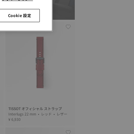
Cookie 設定
TISSOT オフィシャル ストラップ
Interlugs 22 mm • レッド • レザー
¥ 6,930