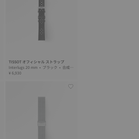
TISSOT オフィシャル ストラップ
ー
Interlugs 20 mm • ブラック • 合成繊
維
¥ 6,930