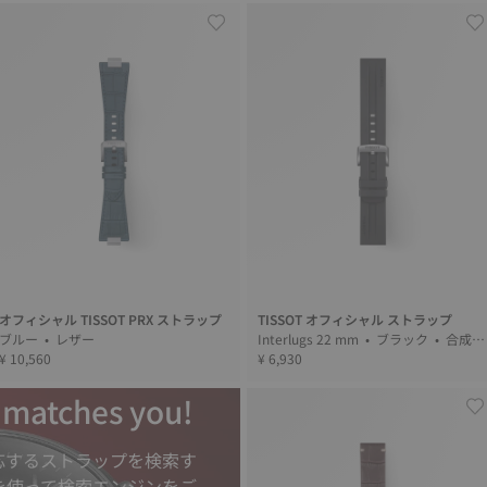
オフィシャル TISSOT PRX ストラップ
TISSOT オフィシャル ストラップ
ブルー • レザー
Interlugs 22 mm • ブラック • 合成繊
¥ 10,560
維
¥ 6,930
t matches you!
応するストラップを検索す
を使って検索エンジンをご