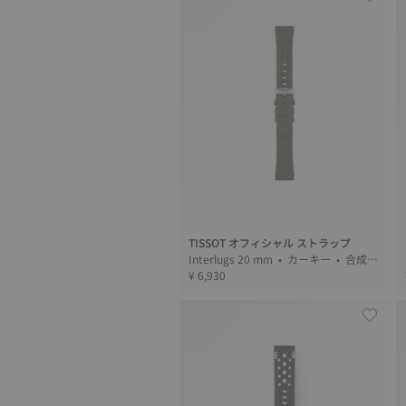
TISSOT オフィシャル ストラップ
Interlugs 20 mm • カーキー • 合成繊
維
¥ 6,930