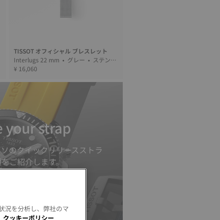
TISSOT オフィシャル ブレスレット
維
Interlugs 22 mm • グレー • ステンレ
ススティール
¥ 16,060
 your strap
ィソのクイックリリースストラ
順をご紹介します。
用状況を分析し、弊社のマ
。
クッキーポリシー