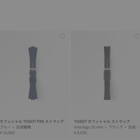
オフィシャル TISSOT PRX ストラップ
TISSOT オフィシャル ストラップ
ブルー • 合成繊維
Interlugs 20 mm • ブラック • 合成繊
¥ 10,560
維
¥ 6,930