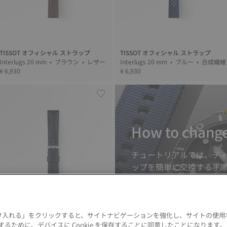
TISSOT オフィシャル ストラップ
TISSOT オフィシャル ストラップ
Interlugs 20 mm • ブラウン • レザー
Interlugs 20 mm • ブルー • 合成繊
¥ 6,930
¥ 6,930
How to change
チュートリアルでは、テ
ップを簡単に交換する手
DISCOVER
 を受け入れる」をクリックすると、サイトナビゲーションを強化し、サイトの使
るために、デバイスに Cookie を保存することに同意したことになります