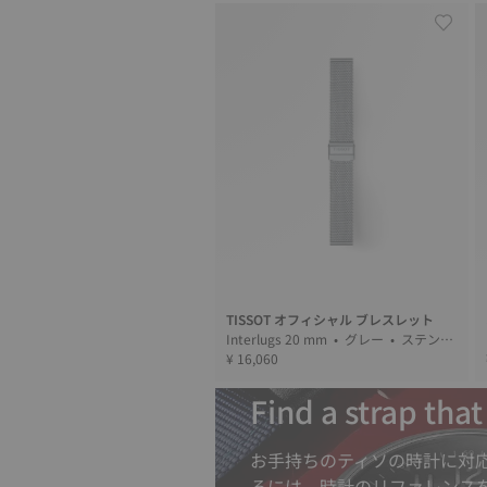
TISSOT オフィシャル ブレスレット
Interlugs 20 mm • グレー • ステンレ
ススティール
¥ 16,060
Find a strap tha
お手持ちのティソの時計に対
るには、時計のリファレンス