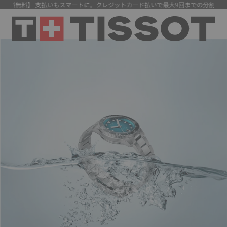
数料無料】 支払いもスマートに。クレジットカード払いで最大9回までの分割払い