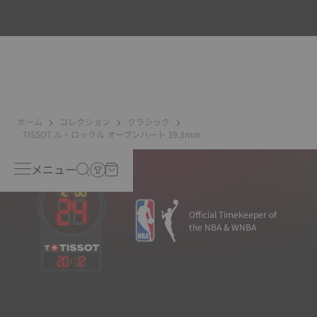
電子機器（携帯電話、コンピューター、ラジオ、磁気クロ
ージャーなど）から発生する磁場は私たちの日常生活にか
つてないほど多く存在しているため、TISSOTの精度を保つ
ためにチタンをベースとした最先端の合金を新たに開発し
ました。ニヴァクロン™ヒゲゼンマイは、標準的なゼンマイ
に比べてはるかに耐性があり磁場の影響を受けないとされ
ています。
*Non-contractual image
ホーム
コレクション
クラシック
TISSOT ル・ロックル オープンハート 39.3mm
メニュー
Official Timekeeper of
the NBA & WNBA
20
:
12