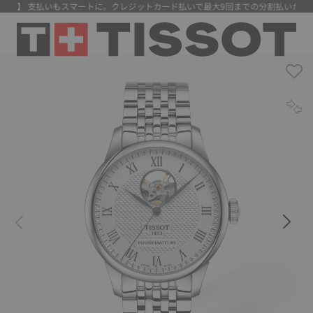
料】 支払いもスマートに。クレジットカード払いで最大9回までの分割払いが可能