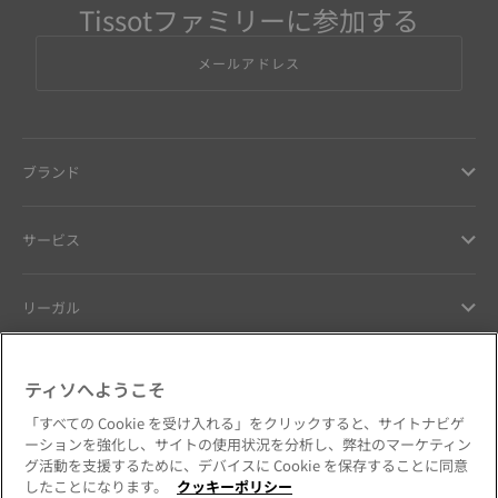
Tissotファミリーに参加する
メールアドレス
ブランド
サービス
リーガル
ヘルプ ＆ コンタクト
ティソへようこそ
「すべての Cookie を受け入れる」をクリックすると、サイトナビゲ
お客様へのお約束
ーションを強化し、サイトの使用状況を分析し、弊社のマーケティン
グ活動を支援するために、デバイスに Cookie を保存することに同意
したことになります。
クッキーポリシー