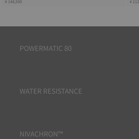
¥ 148,500
¥ 11
POWERMATIC 80
自動巻時計は、身に着ける人のエネルギーで動きます。手首
の動きによって機械が作動するのです。パワーマティック
80ムーブメントは80時間のパワーリザーブを誇り、3日間着
用しなくても正確に時を告げ続けることができます。この革
新的なムーブメントは、一般的に1.5日間のパワーリザーブ
を持つ競合他社のムーブメントを凌駕しています。
*Non-contractual image
WATER RESISTANCE
TISSOTのすべての時計ケースは、防水チェックを含むいく
つかのテストを受けています。 TISSOTは時計が置かれる可
能性のある実際の状況を再現することで、衝撃や圧力、ま
たは液体やガス、埃などの侵入に対する耐性をテストして
います。
NIVACHRON™