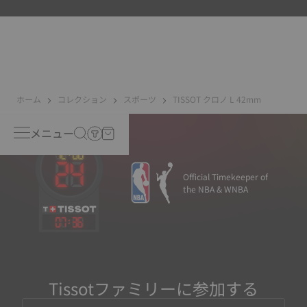
能性のある実際の状況を再現することで、衝撃や圧力、ま
たは液体やガス、埃などの侵入に対する耐性をテストして
います。
ホーム
コレクション
スポーツ
TISSOT クロノ L 42mm
メニュー
Official Timekeeper of
the NBA & WNBA
07
:
36
Tissotファミリーに参加する