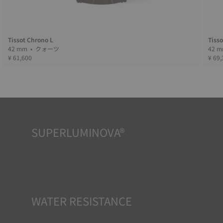
Tissot Chrono L
Tiss
42 mm • クォーツ
¥ 61,600
¥ 69,
SUPERLUMINOVA®
どんな状況下でも視認性を確保することは、TISSOTの重要
な目標です。そのため一部のタイムピースにはスーパールミ
ノバ®と呼ばれる素材が採用されています。この素材は、文
字盤や針などの視認性の高いパーツに使用され、時計が暗
闇に置かれた際に反射光を蓄える小型の蓄光器として機能
します。
*Non-contractual image
WATER RESISTANCE
TISSOTのすべての時計ケースは、防水チェックを含むいく
つかのテストを受けています。 TISSOTは時計が置かれる可