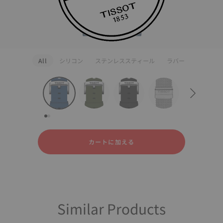
All
シリコン
ステンレススティール
ラバー
strapConfigurator
シリコン
ステンレススティール
ラバー
カートに加える
Similar Products