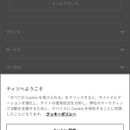
メールアドレス
ブランド
サービス
リーガル
ヘルプ ＆ コンタクト
ティソへようこそ
「すべての Cookie を受け入れる」をクリックすると、サイトナビゲ
お客様へのお約束
ーションを強化し、サイトの使用状況を分析し、弊社のマーケティン
グ活動を支援するために、デバイスに Cookie を保存することに同意
したことになります。
クッキーポリシー