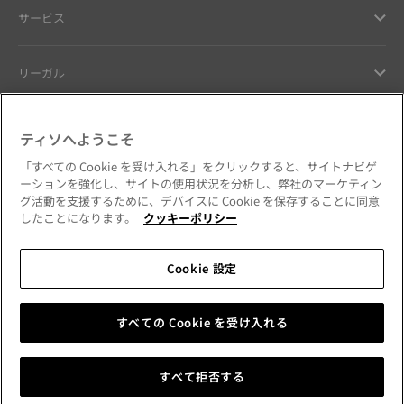
サービス
リーガル
ヘルプ ＆ コンタクト
ティソへようこそ
「すべての Cookie を受け入れる」をクリックすると、サイトナビゲ
お客様へのお約束
ーションを強化し、サイトの使用状況を分析し、弊社のマーケティン
グ活動を支援するために、デバイスに Cookie を保存することに同意
したことになります。
クッキーポリシー
Cookie 設定
公式SNSをフォローする
日本
国・地域を変更
Tissot Copyrights 2026
すべての Cookie を受け入れる
すべて拒否する