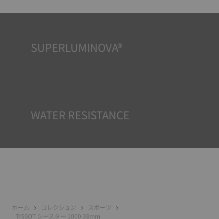
SUPERLUMINOVA®
どんな状況下でも視認性を確保することは、TISSOTの重要
な目標です。そのため一部のタイムピースにはスーパールミ
ノバ®と呼ばれる素材が採用されています。この素材は、文
字盤や針などの視認性の高いパーツに使用され、時計が暗
闇に置かれた際に反射光を蓄える小型の蓄光器として機能
します。
*Non-contractual image
WATER RESISTANCE
TISSOTのすべての時計ケースは、防水チェックを含むいく
つかのテストを受けています。 TISSOTは時計が置かれる可
能性のある実際の状況を再現することで、衝撃や圧力、ま
たは液体やガス、埃などの侵入に対する耐性をテストして
います。
ホーム
コレクション
スポーツ
TISSOT シースター 1000 38mm