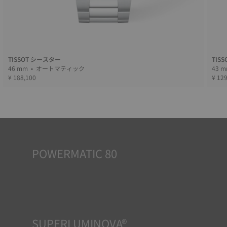
TISSOT シースター
TIS
46 mm • オートマティック
¥ 188,100
¥ 12
POWERMATIC 80
自動巻時計は、身に着ける人のエネルギーで動きます。手首
の動きによって機械が作動するのです。パワーマティック
80ムーブメントは80時間のパワーリザーブを誇り、3日間着
用しなくても正確に時を告げ続けることができます。この革
新的なムーブメントは、一般的に1.5日間のパワーリザーブ
を持つ競合他社のムーブメントを凌駕しています。
*Non-contractual image
SUPERLUMINOVA®