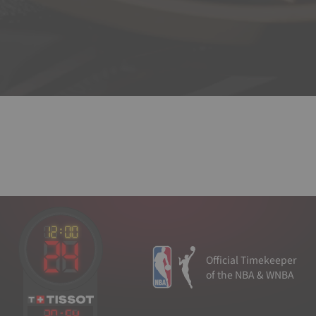
Official Timekeeper
of the NBA & WNBA
20
:
54