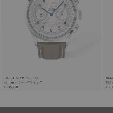
TISSOT ヘリテージ 1938
TIS
42 mm • オートマティック
¥ 345,400
¥ 33