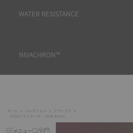
WATER RESISTANCE
TISSOTのすべての時計ケースは、防水チェックを含むいく
つかのテストを受けています。 TISSOTは時計が置かれる可
能性のある実際の状況を再現することで、衝撃や圧力、ま
たは液体やガス、埃などの侵入に対する耐性をテストして
います。
NIVACHRON™
電子機器（携帯電話、コンピューター、ラジオ、磁気クロ
ージャーなど）から発生する磁場は私たちの日常生活にか
つてないほど多く存在しているため、TISSOTの精度を保つ
ためにチタンをベースとした最先端の合金を新たに開発し
ました。ニヴァクロン™ヒゲゼンマイは、標準的なゼンマイ
に比べてはるかに耐性があり磁場の影響を受けないとされ
ています。
*Non-contractual image
ホーム
コレクション
クラシック
TISSOT テレメーター 1938 42mm
メニュー