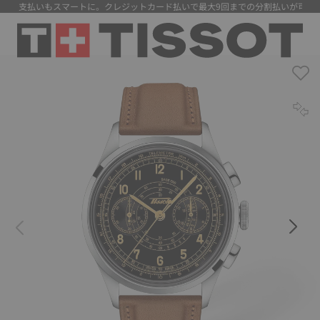
】 支払いもスマートに。クレジットカード払いで最大9回までの分割払いが可能に