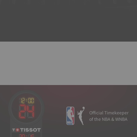
Official Timekeeper
of the NBA & WNBA
20
:
16