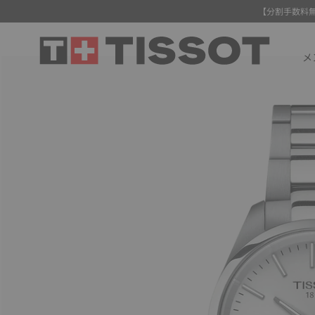
【分割手数料
メ