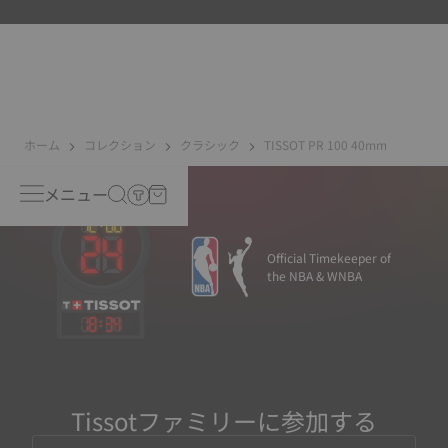
能性のある実際の状況を再現することで、衝撃や圧力、ま
たは液体やガス、埃などの侵入に対する耐性をテストして
います。
ホーム
コレクション
クラシック
TISSOT PR 100 40mm
メニュー
Official Timekeeper of
the NBA & WNBA
18
:
34
Tissotファミリーに参加する