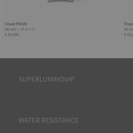
Tissot PR100
Tiss
40 mm • クォーツ
¥ 50,600
¥ 50,
SUPERLUMINOVA®
どんな状況下でも視認性を確保することは、TISSOTの重要
な目標です。そのため一部のタイムピースにはスーパールミ
ノバ®と呼ばれる素材が採用されています。この素材は、文
字盤や針などの視認性の高いパーツに使用され、時計が暗
闇に置かれた際に反射光を蓄える小型の蓄光器として機能
します。
*Non-contractual image
WATER RESISTANCE
TISSOTのすべての時計ケースは、防水チェックを含むいく
つかのテストを受けています。 TISSOTは時計が置かれる可