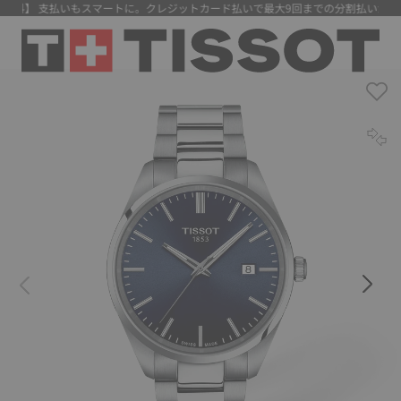
料】 支払いもスマートに。クレジットカード払いで最大9回までの分割払いが可能