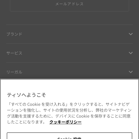
メールアドレス
ブランド
サービス
リーガル
ヘルプ ＆ コンタクト
ティソへようこそ
「すべての Cookie を受け入れる」をクリックすると、サイトナビゲ
お客様へのお約束
ーションを強化し、サイトの使用状況を分析し、弊社のマーケティン
グ活動を支援するために、デバイスに Cookie を保存することに同意
したことになります。
クッキーポリシー