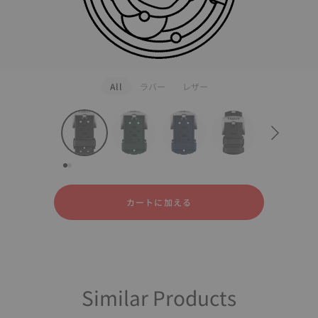
All
ラバー
レザー
strapConfigurator
ラバー
レザー
カートに加える
Similar Products