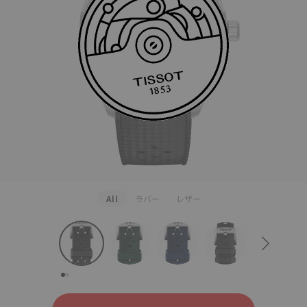
All
ラバー
レザー
strapConfigurator
ラバー
レザー