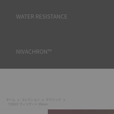
字盤や針などの視認性の高いパーツに使用され、時計が暗
闇に置かれた際に反射光を蓄える小型の蓄光器として機能
します。
*Non-contractual image
WATER RESISTANCE
TISSOTのすべての時計ケースは、防水チェックを含むいく
つかのテストを受けています。 TISSOTは時計が置かれる可
能性のある実際の状況を再現することで、衝撃や圧力、ま
たは液体やガス、埃などの侵入に対する耐性をテストして
います。
NIVACHRON™
電子機器（携帯電話、コンピューター、ラジオ、磁気クロ
ージャーなど）から発生する磁場は私たちの日常生活にか
つてないほど多く存在しているため、TISSOTの精度を保つ
ためにチタンをベースとした最先端の合金を新たに開発し
ました。ニヴァクロン™ヒゲゼンマイは、標準的なゼンマイ
に比べてはるかに耐性があり磁場の影響を受けないとされ
ています。
*Non-contractual image
ホーム
コレクション
クラシック
TISSOT ヴィソデート 39mm