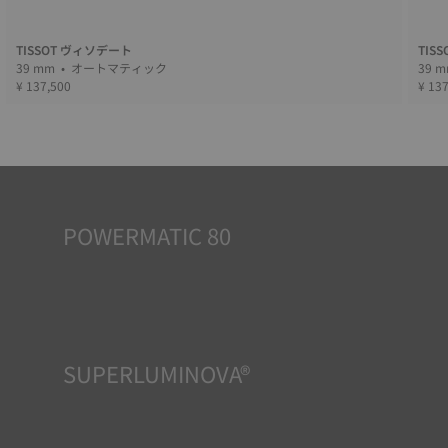
TISSOT ヴィソデート
TIS
39 mm • オートマティック
¥ 137,500
¥ 13
POWERMATIC 80
自動巻時計は、身に着ける人のエネルギーで動きます。手首
の動きによって機械が作動するのです。パワーマティック
80ムーブメントは80時間のパワーリザーブを誇り、3日間着
用しなくても正確に時を告げ続けることができます。この革
新的なムーブメントは、一般的に1.5日間のパワーリザーブ
を持つ競合他社のムーブメントを凌駕しています。
*Non-contractual image
SUPERLUMINOVA®
どんな状況下でも視認性を確保することは、TISSOTの重要
な目標です。そのため一部のタイムピースにはスーパールミ
ノバ®と呼ばれる素材が採用されています。この素材は、文