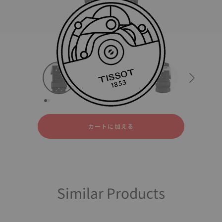
All
ラバー
レザー
strapConfigurator
ラバー
レザー
カートに加える
Similar Products