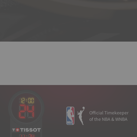
Official Timekeeper
of the NBA & WNBA
11
:
34