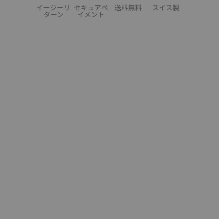
イージーリ
セキュアペ
送料無料
スイス製
ターン
イメント