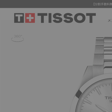
【分割手数料
メ