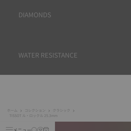
DIAMONDS
TISSOTは時計に使用されるダイヤモンドの原産地と品質
（カラー、クラリティ、カラットを含む）を保証すること
を約束します。TISSOTのすべてのダイヤモンドは、ダイヤ
モンド原石の国際的な認証システムであるキンバリープロ
セスの認証要件を満たしています。
*Non-contractual image
WATER RESISTANCE
TISSOTのすべての時計ケースは、防水チェックを含むいく
つかのテストを受けています。 TISSOTは時計が置かれる可
能性のある実際の状況を再現することで、衝撃や圧力、ま
たは液体やガス、埃などの侵入に対する耐性をテストして
います。
ホーム
コレクション
クラシック
TISSOT ル・ロックル 25.3mm
メニュー