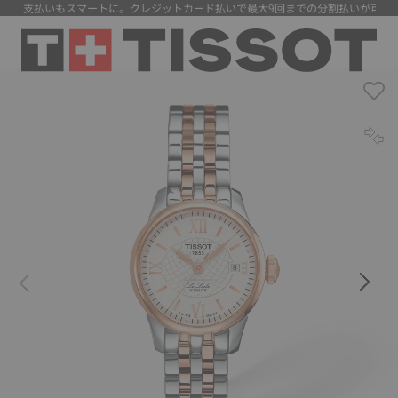
】 支払いもスマートに。クレジットカード払いで最大9回までの分割払いが可能に