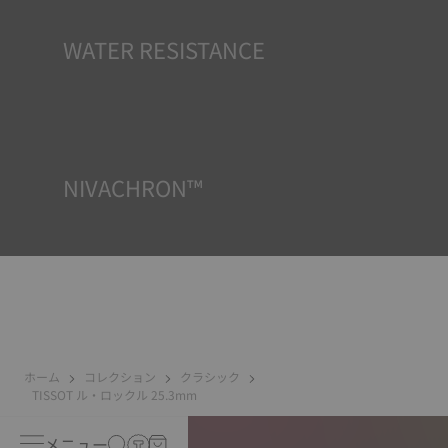
WATER RESISTANCE
TISSOTのすべての時計ケースは、防水チェックを含むいく
つかのテストを受けています。 TISSOTは時計が置かれる可
能性のある実際の状況を再現することで、衝撃や圧力、ま
たは液体やガス、埃などの侵入に対する耐性をテストして
います。
NIVACHRON™
電子機器（携帯電話、コンピューター、ラジオ、磁気クロ
ージャーなど）から発生する磁場は私たちの日常生活にか
つてないほど多く存在しているため、TISSOTの精度を保つ
ためにチタンをベースとした最先端の合金を新たに開発し
ました。ニヴァクロン™ヒゲゼンマイは、標準的なゼンマイ
に比べてはるかに耐性があり磁場の影響を受けないとされ
ています。
*Non-contractual image
ホーム
コレクション
クラシック
TISSOT ル・ロックル 25.3mm
メニュー