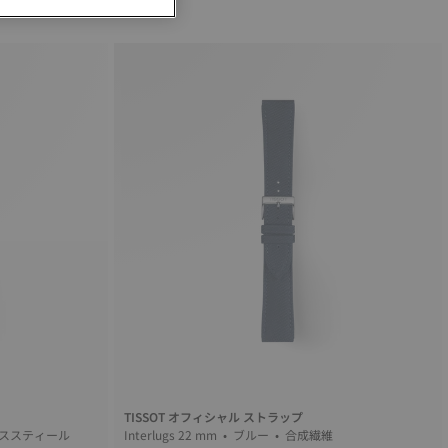
TISSOT オフィシャル ストラップ
mm • ブルー • ステンレススティール
Interlugs 22 mm • ブルー • 合成繊維