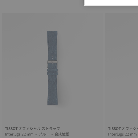
TISSOT オフィシャル ストラップ
TISSOT オフィ
Interlugs 22 mm • ブルー • 合成繊維