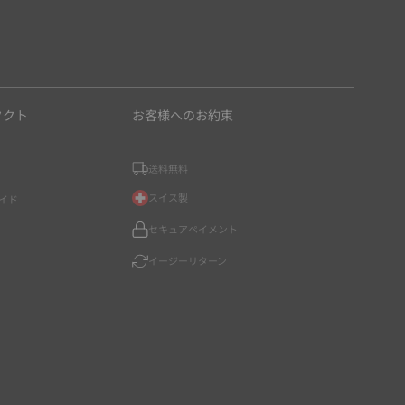
タクト
お客様へのお約束
送料無料
スイス製
イド
セキュアペイメント
イージーリターン