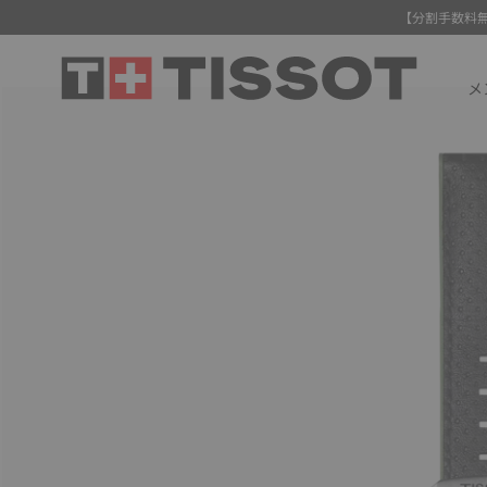
【分割手数料
メ