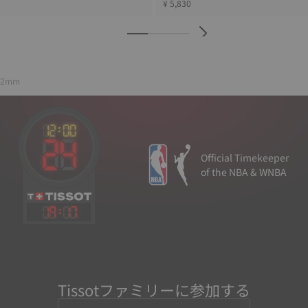
¥ 5,830
22mm
Official Timekeeper
of the NBA & WNBA
19
:
17
Tissotファミリーに参加する