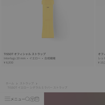
TISSOT オフィシャル ストラップ
オフィ
Interlugs 20 mm • イエロー • 合成繊維
¥ 6,930
¥ 10,
ホーム
ストラップ
TISSOT イエロー シデラル S ラバー ストラップ
メニュー