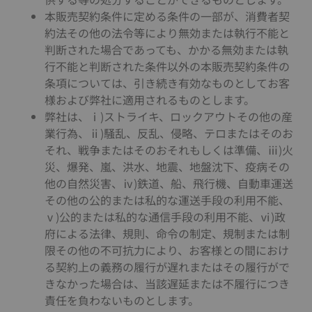
本販売契約条件に定める条件の一部が、消費者契
約法その他の法令等により無効または執行不能と
判断された場合であっても、かかる無効または執
行不能と判断された条件以外の本販売契約条件の
条項については、引き続き有効なものとしてお客
様および弊社に適用されるものとします。
弊社は、ⅰ)ストライキ、ロックアウトその他の産
業行為、ⅱ)騒乱、反乱、侵略、テロまたはそのお
それ、戦争またはそのおそれもしくは準備、ⅲ)火
災、爆発、嵐、洪水、地震、地盤沈下、疫病その
他の自然災害、ⅳ)鉄道、船、飛行機、自動車運送
その他の公的または私的な運送手段の利用不能、
ⅴ)公的または私的な通信手段の利用不能、ⅵ)政
府による法律、規則、命令の制定、規制または制
限その他の不可抗力により、お客様との間におけ
る契約上の義務の履行が遅れまたはその履行がで
きなかった場合は、当該遅延または不履行につき
責任を負わないものとします。