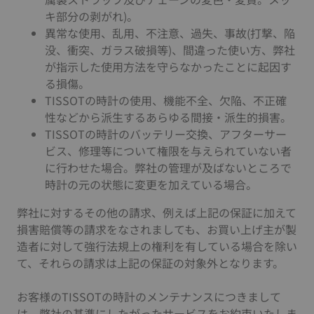
キ部分の剥がれ)。
異常な使用、乱用、不注意、過失、事故(打撃、陥
没、衝突、ガラス破損等)、間違った使い方、弊社
が指示した使用方法を守らなかったことに起因す
る損傷。
TISSOTの時計の使用、機能不全、欠陥、不正確
性などから派生するあらゆる間接・派生的損害。
TISSOTの時計のバッテリー交換、アフターサー
ビス、修理等について権限を与えられていない者
に行わせた場合。弊社の管理が及ばないところで
時計の元の状態に変更を加えている場合。
弊社に対するその他の請求、例えば上記の保証に加えて
損害賠償等の請求をなされましても、お買い上げ主が製
造者に対して強行法規上の権利を有している場合を除い
て、それらの請求は上記の保証の対象外となります。
お客様のTISSOTの時計のメンテナンスにつきまして
は、弊社の基準にしたがったサービスをお約束いたしま