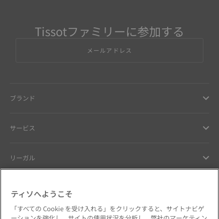
Tissotファミリーに参加する
メールアドレス
ブランド
サービス
リーガル
ヘルプ ＆ コンタクト
ティソへようこそ
「すべての Cookie を受け入れる」をクリックすると、サイトナビゲ
お客様へのお約束
ーションを強化し、サイトの使用状況を分析し、弊社のマーケティン