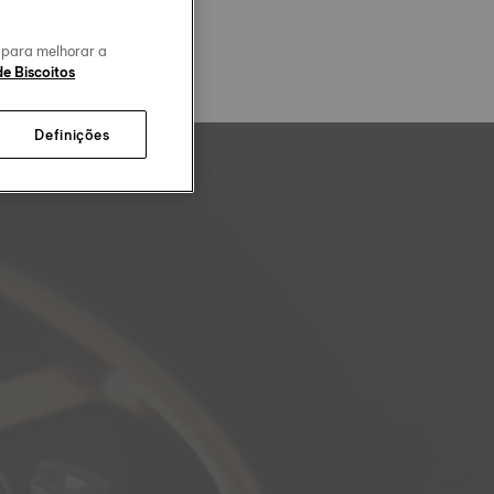
o para melhorar a
de Biscoitos
Definições