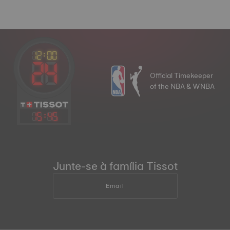
Official Timekeeper
of the NBA & WNBA
15
:
45
Junte-se à família Tissot
Email