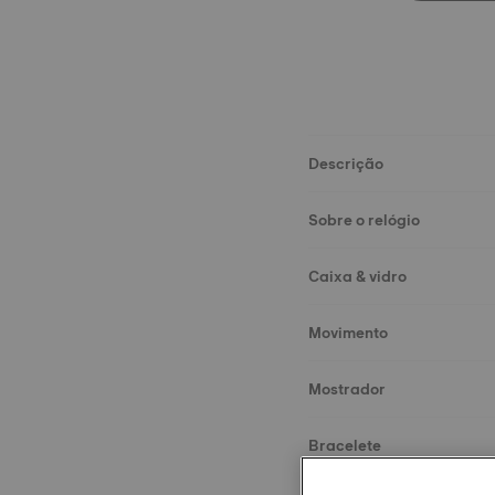
Descrição
Sobre o relógio
Caixa & vidro
Movimento
Mostrador
Bracelete