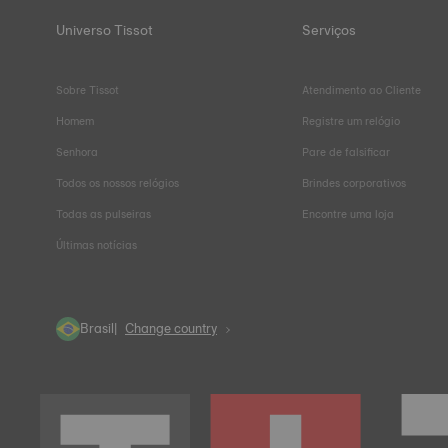
Universo Tissot
Serviços
Sobre Tissot
Atendimento ao Cliente
Homem
Registre um relógio
Senhora
Pare de falsificar
Todos os nossos relógios
Brindes corporativos
Todas as pulseiras
Encontre uma loja
Últimas notícias
Brasil
Change country