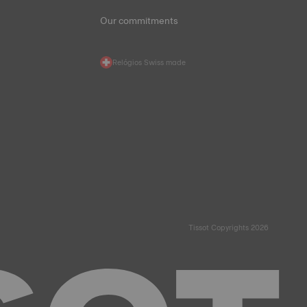
Our commitments
Relógios Swiss made
Tissot Copyrights 2026