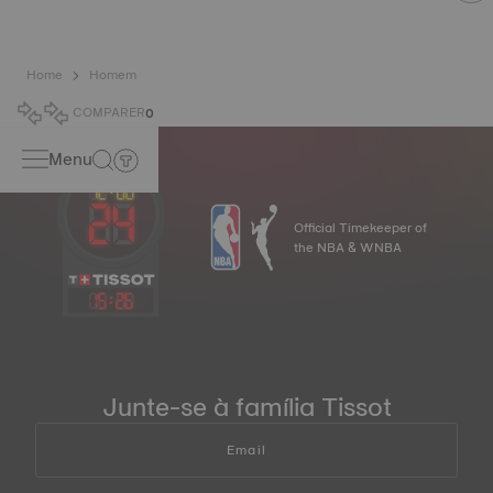
Home
Homem
COMPARER
0
Menu
Official Timekeeper of
the NBA & WNBA
15
:
26
Junte-se à família Tissot
Email