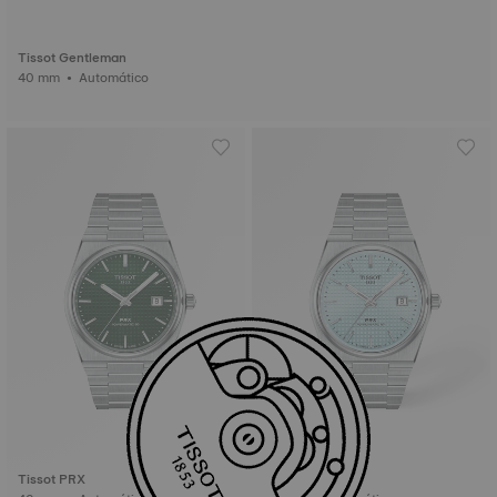
Tissot Gentleman
40 mm • Automático
Tissot PRX
Tissot PRX