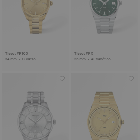
Tissot PR100
Tissot PRX
34 mm • Quartzo
35 mm • Automático