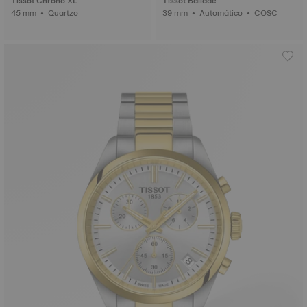
Tissot Chrono XL
Tissot Ballade
45 mm • Quartzo
39 mm • Automático • COSC