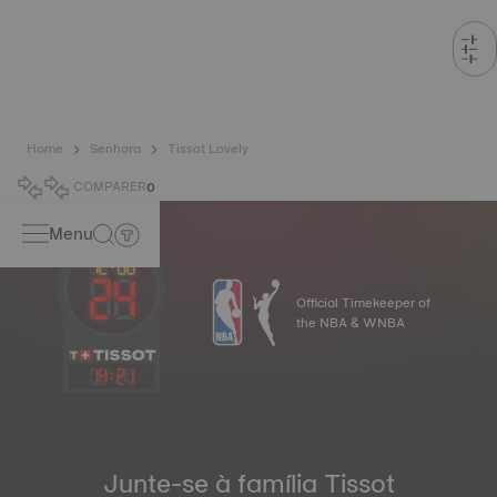
Home
Senhora
Tissot Lovely
COMPARER
0
Menu
Official Timekeeper of
the NBA & WNBA
14
:
21
Junte-se à família Tissot