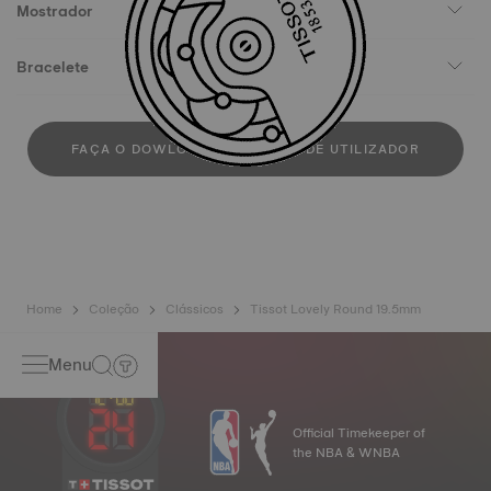
Mostrador
Bracelete
FAÇA O DOWLOAD DO MANUAL DE UTILIZADOR
Home
Coleção
Clássicos
Tissot Lovely Round 19.5mm
Menu
Official Timekeeper of
the NBA & WNBA