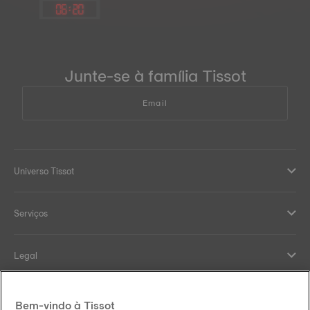
06
:
20
Junte-se à família Tissot
Email
Universo Tissot
Serviços
Legal
Help and contacts
Bem-vindo à Tissot