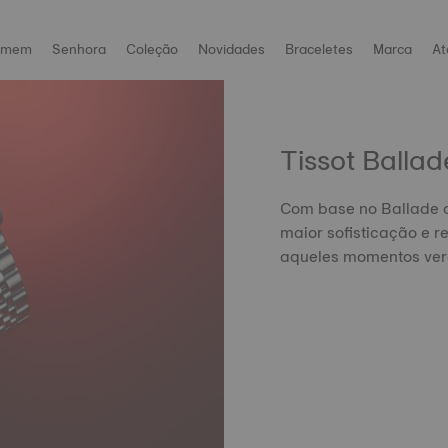
omem
Senhora
Coleção
Novidades
Braceletes
Marca
At
Tissot Ballad
Com base no Ballade o
maior sofisticação e r
aqueles momentos ver