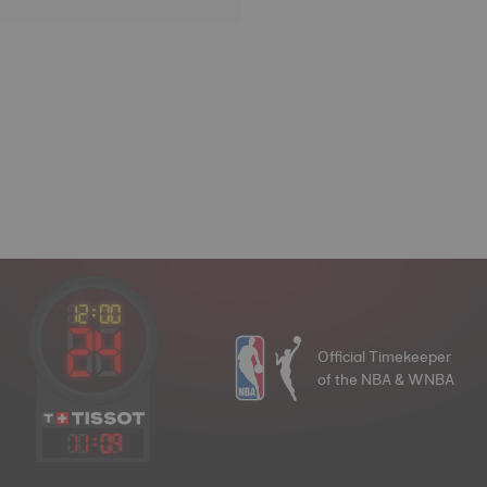
Official Timekeeper
of the NBA & WNBA
11
:
09