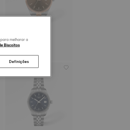
o para melhorar a
Tissot Ballade
de Biscoitos
40 mm • Quartzo
Definições