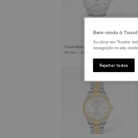
Bem-vindo à Tissot
Ao clicar em "Aceitar to
Tissot Ballade
navegação no site, analis
39 mm • Automático • COSC
Rejeitar todos