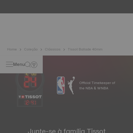
inúmeros controlos como o da resistência à água. A Tissot
testa a capacidade do relógio de resistir aos choques e à
pressão mas também à penetração de líquidos, gases e
poeiras, reproduzindo as condições reais em que o relógio
poderá vir a encontrar-se.
Home
Coleção
Clássicos
Tissot Ballade 40mm
Menu
Official Timekeeper of
the NBA & WNBA
12
:
41
Junte-se à família Tissot