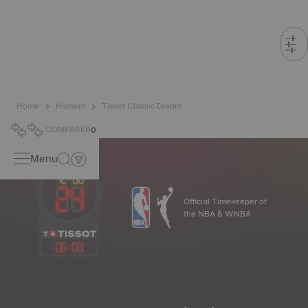
Home
Homem
Tissot Classic Dream
COMPARER
0
Menu
Official Timekeeper of
the NBA & WNBA
06
:
03