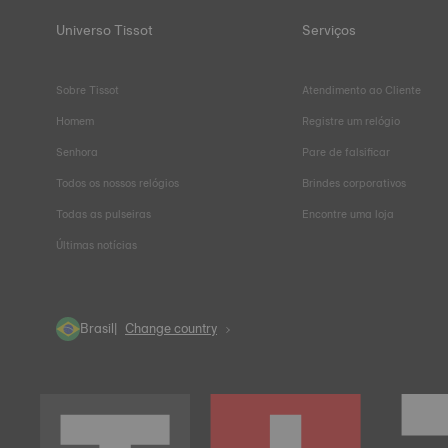
Universo Tissot
Serviços
Sobre Tissot
Atendimento ao Cliente
Homem
Registre um relógio
Senhora
Pare de falsificar
Todos os nossos relógios
Brindes corporativos
Todas as pulseiras
Encontre uma loja
Últimas notícias
Brasil
Change country