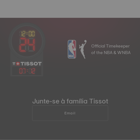
Official Timekeeper
of the NBA & WNBA
07
:
12
Junte-se à família Tissot
Email