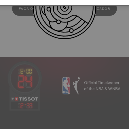
FAÇA O DOWLOAD DO MANUAL DE UTILIZADOR
Official Timekeeper
of the NBA & WNBA
12
:
33