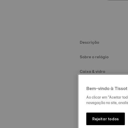
Descrição
Sobre o relógio
Caixa & vidro
Movimento
Bem-vindo à Tissot
Ao clicar em "Aceitar to
Mostrador
navegação no site, analis
Bracelete
Rejeitar todos