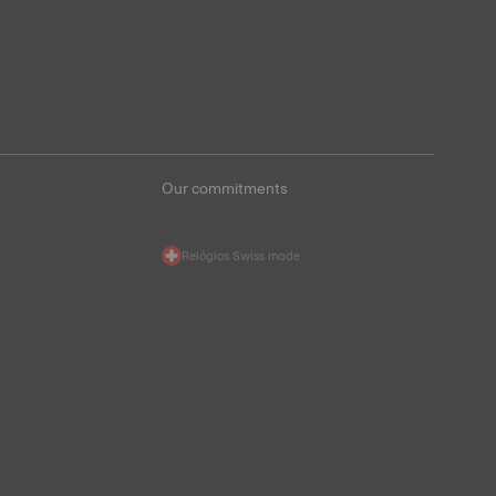
Our commitments
Relógios Swiss made