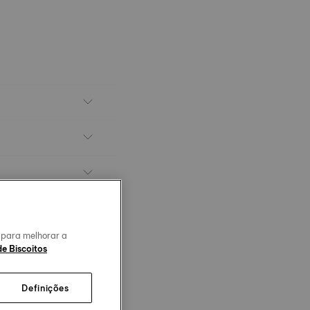
o para melhorar a
de Biscoitos
Definições