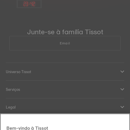
23
:
42
Junte-se à família Tissot
Email
Universo Tissot
Serviços
Legal
Help and contacts
Bem-vindo à Tissot