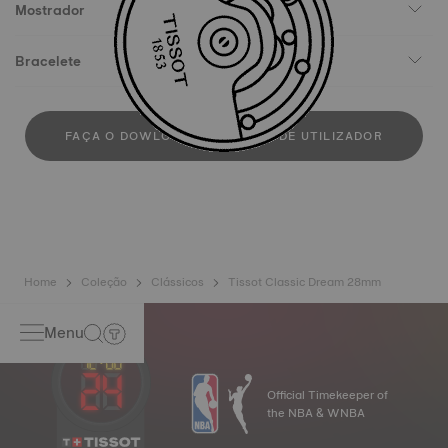
Mostrador
Bracelete
FAÇA O DOWLOAD DO MANUAL DE UTILIZADOR
Home
Coleção
Clássicos
Tissot Classic Dream 28mm
Menu
Official Timekeeper of
the NBA & WNBA